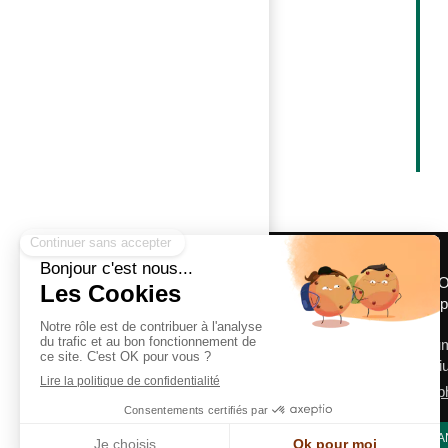
LA CABANE DE 
Location cabane 
6,chemin de Ri
64410
Fichous-R
Afficher le télé
Contacter LA CAB