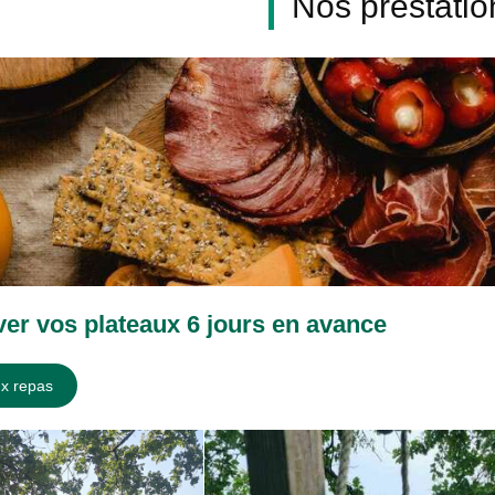
Nos prestatio
er vos plateaux 6 jours en avance
x repas