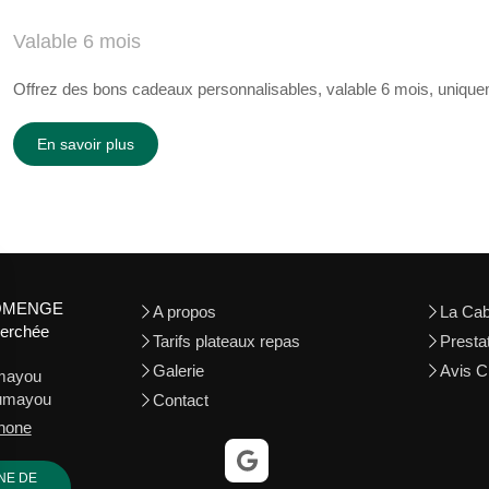
Valable 6 mois
Offrez des bons cadeaux personnalisables, valable 6 mois, unique
En savoir plus
DOMENGE
A propos
La Ca
perchée
Tarifs plateaux repas
Presta
Galerie
Avis Cl
umayou
iumayou
Contact
phone
ANE DE